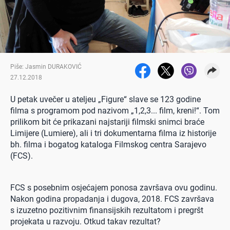
Piše: Jasmin DURAKOVIĆ
27.12.2018
U petak uvečer u ateljeu „Figure“ slave se 123 godine
filma s programom pod nazivom „1,2,3... film, kreni!“. Tom
prilikom bit će prikazani najstariji filmski snimci braće
Limijere (Lumiere), ali i tri dokumentarna filma iz historije
bh. filma i bogatog kataloga Filmskog centra Sarajevo
(FCS).
FCS s posebnim osjećajem ponosa završava ovu godinu.
Nakon godina propadanja i dugova, 2018. FCS završava
s izuzetno pozitivnim finansijskih rezultatom i pregršt
projekata u razvoju. Otkud takav rezultat?