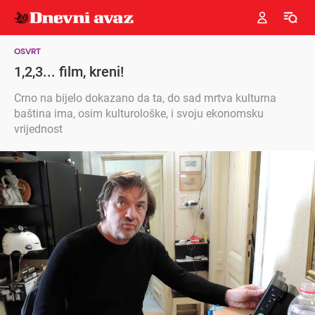
OSVRT
1,2,3... film, kreni!
Crno na bijelo dokazano da ta, do sad mrtva kulturna
baština ima, osim kulturološke, i svoju ekonomsku
vrijednost