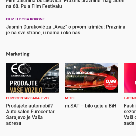
Film Jasmina Durakovića "Praznik praznine" nagrađen
na 68. Pula Film Festivalu
FILM U DOBA KORONE
Jasmin Duraković za „Avaz“ o prvom krimiću: Praznina
je na sve strane, u nama i oko nas
Marketing
EUROCENTAR SARAJEVO
M:TEL
LJETN
Prodajete automobil?
m:SAT – bilo gdje u BiH
Fashi
Auto salon Eurocentar
sezon
Sarajevo je Vaša
Vaši 
adresa
sada 
popu