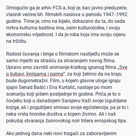
Omogućio ga je arhiv FCS-a, koji je, kao javno preduzeće,
vlasnik većine bh. filmskih naslova u periodu 1947.-1992.
godina. Time je, crno na bijelo, dokazano da ta, do sada
mrtva kulturna baština ima, osim kulturološke, i svoju
ekonomsku vrijednost. I da je roba koja ima svoju cijenu
na tržištu.
Radost čuvanja i brige o filmskom naslijeđu može se
samo mjeriti sa strašću za stvaranjem novog filma.
Upravo smo završili snimanje kratkog igranog filma „
Sve
o ljubavi, knjigama i psima
“, za koji želimo da na kraju
bude dugometražni. Film, u kojem glavne uloge igraju
sjajni Senad Bašić i Ena Kurtalić, nastaje po mom
scenariju koji pišem posljednje tri godine. Priča je to o
čovjeku koji u današnjem Sarajevu traži svoje izgubljene
knjige, ali i pogubljeni smisao svoje egzistencije, pa je to i
neka vrsta hronike društva u kojem živimo. Ali i naš
pokušaj stvaranja žanrovskog noir trilera evropskog tipa.
Ako jednog dana neki novi tragači za zaboravljenim