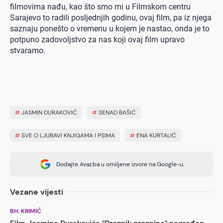
filmovima nađu, kao što smo mi u Filmskom centru
Sarajevo to radili posljednjih godinu, ovaj film, pa iz njega
saznaju ponešto o vremenu u kojem je nastao, onda je to
potpuno zadovoljstvo za nas koji ovaj film upravo
stvaramo.
#
JASMIN DURAKOVIĆ
#
SENAD BAŠIĆ
#
SVE O LJUBAVI KNJIGAMA I PSIMA
#
ENA KURTALIĆ
Dodajte Avaz.ba u omiljene izvore na Google-u.
Vezane vijesti
BH. KRIMIĆ