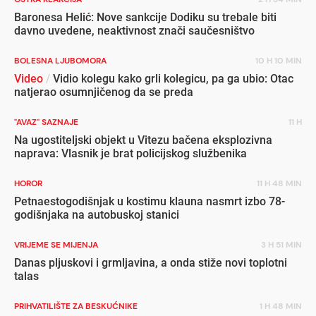
Baronesa Helić: Nove sankcije Dodiku su trebale biti
davno uvedene, neaktivnost znači saučesništvo
BOLESNA LJUBOMORA
10 H 10 MIN
Video
/
Vidio kolegu kako grli kolegicu, pa ga ubio: Otac
natjerao osumnjičenog da se preda
"AVAZ" SAZNAJE
11 H
Na ugostiteljski objekt u Vitezu bačena eksplozivna
naprava: Vlasnik je brat policijskog službenika
HOROR
11 H 48 MIN
Petnaestogodišnjak u kostimu klauna nasmrt izbo 78-
godišnjaka na autobuskoj stanici
VRIJEME SE MIJENJA
3 H 51 MIN
Danas pljuskovi i grmljavina, a onda stiže novi toplotni
talas
PRIHVATILIŠTE ZA BESKUĆNIKE
1 H 48 MIN