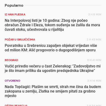
Popularno
IZ HAN PIJESKA
2 H 8 MIN
Na Interpolovoj listi je 10 godina: Zbog nje počeo
obračun Ždrale i Eleza, tokom suđenja se žalila da mora
čuvati stoku, učestvovala u rijalitiju
POŽAR U GRUJIČIĆIMA
2 H 43 MIN
Povratniku u Srebrenicu zapaljen objekat vrijedan više
od milion KM: Alić progovorio o dugogodišnjem sporu
BEOGRAD
11 H 41 MIN
Vučić priredio večeru u čast Zelenskog: "Zadovoljstvo mi
je što imam priliku da ugostim predsjednika Ukrajine"
OTVORENO
3 H 14 MIN
Nada Topčagić: Plašim se smrti, strah me čina da budem
zakopana u zemlju, Zlatka ne smijem pitati za grobno
mjesto
OŠTRA REAKCIJA
2 H 34 MIN