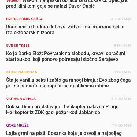
Video
/
Nakon mafijaških obračuna u Lukavici: Specijalci
pred klinikom gdje se nalazi Davor Dabić
PREDSJEDNIK SBB-A
4 H 46 MIN
Radončić uzburkao duhove: Zatvori da pripreme ćelije
iza oktobarskih izbora
SVE SE TRESE
6 H 4 MIN
Ko je Darko Elez: Povratak na slobodu, krvavi obračuni i
stari sukobi koji ponovo potresaju Istočno Sarajevo
SKRIVENA INTIMA
7 H 8 MIN
Šta je vanilla seks i zašto ga mnogi biraju: Evo zbog čega
je i dalje među najpopularnijim oblicima intime
VATRENA STIHIJA
8 H 20 MIN
Dok se Dinin predstavljeni helikopter nalazi u Pragu:
Helikopter iz ZDK gasi požar kod Jablanice
GORE MREŽE
7 H 50 MIN
Lajla grmi na pisti: Bosanka koja je osvojila najboljeg