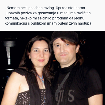
- Nemam neki poseban razlog. Uprkos stotinama
ljubaznih poziva za gostovanja u medijima različitih
formata, nekako mi se činilo prirodnim da jedinu
komunikaciju s publikom imam putem živih nastupa.