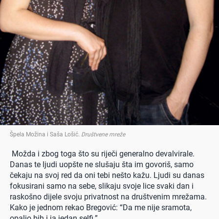
Špela Možina i Saša Lošić
.
Društvene mreže
Možda i zbog toga što su riječi generalno devalvirale.
Danas te ljudi uopšte ne slušaju šta im govoriš, samo
čekaju na svoj red da oni tebi nešto kažu. Ljudi su danas
fokusirani samo na sebe, slikaju svoje lice svaki dan i
raskošno dijele svoju privatnost na društvenim mrežama.
Kako je jednom rekao Bregović: “Da me nije sramota,
opalio bih i ja jedan selfi.”