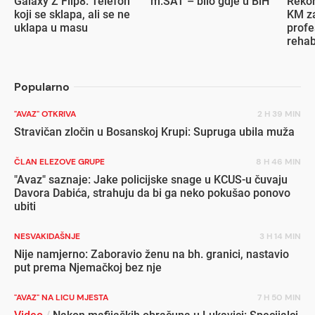
Galaxy Z Flip8: Telefon
m:SAT – bilo gdje u BiH
Rekor
koji se sklapa, ali se ne
KM za
uklapa u masu
profe
rehab
inval
Popularno
"AVAZ" OTKRIVA
2 H 39 MIN
Stravičan zločin u Bosanskoj Krupi: Supruga ubila muža
ČLAN ELEZOVE GRUPE
8 H 46 MIN
"Avaz" saznaje: Jake policijske snage u KCUS-u čuvaju
Davora Dabića, strahuju da bi ga neko pokušao ponovo
ubiti
NESVAKIDAŠNJE
3 H 14 MIN
Nije namjerno: Zaboravio ženu na bh. granici, nastavio
put prema Njemačkoj bez nje
"AVAZ" NA LICU MJESTA
7 H 50 MIN