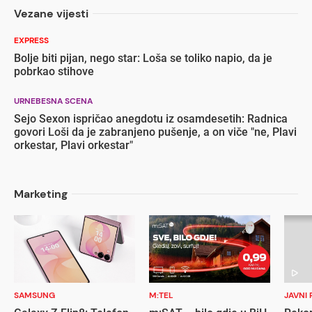
Vezane vijesti
EXPRESS
Bolje biti pijan, nego star: Loša se toliko napio, da je
pobrkao stihove
URNEBESNA SCENA
Sejo Sexon ispričao anegdotu iz osamdesetih: Radnica
govori Loši da je zabranjeno pušenje, a on viče "ne, Plavi
orkestar, Plavi orkestar"
Marketing
SAMSUNG
M:TEL
JAVNI 