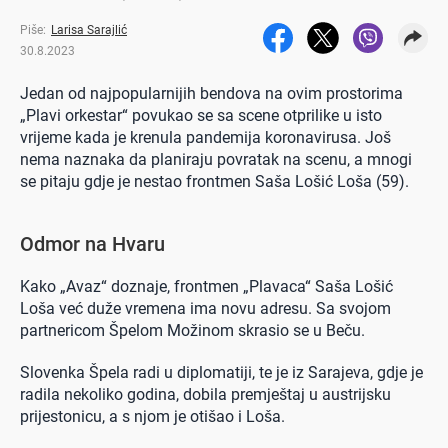
Piše:
Larisa Sarajlić
30.8.2023
Jedan od najpopularnijih bendova na ovim prostorima
„Plavi orkestar“ povukao se sa scene otprilike u isto
vrijeme kada je krenula pandemija koronavirusa. Još
nema naznaka da planiraju povratak na scenu, a mnogi
se pitaju gdje je nestao frontmen Saša Lošić Loša (59).
Odmor na Hvaru
Kako „Avaz“ doznaje, frontmen „Plavaca“ Saša Lošić
Loša već duže vremena ima novu adresu. Sa svojom
partnericom Špelom Možinom skrasio se u Beču.
Slovenka Špela radi u diplomatiji, te je iz Sarajeva, gdje je
radila nekoliko godina, dobila premještaj u austrijsku
prijestonicu, a s njom je otišao i Loša.