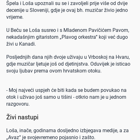
Špela i Loša upoznali su se i zavoljeli prije više od dvije
decenije u Sloveniji, gdje je ovaj bh. muzičar živio jedno
vrijeme.
U Beču se Loša susreo i s Mladenom Pavičićem Pavom,
nekadašnjim gitaristom „Plavog orkestra“ koji već dugo
živi u Kanadi.
Posljednjih dana njih dvoje uživaju u Vrboskoj na Hvaru,
gdje muzičar ljetuje još od djetinjstva. Oduvijek je isticao
svoju ljubav prema ovom hrvatskom otoku.
- Moj najveći uspjeh će biti kada se budem povukao na
otok i uživao još samo u tišini - otkrio nam je u jednom
razgovoru.
Živi nastupi
Loša, inače, godinama dosljedno izbjegava medije, a za
„Avaz“ je svojevremeno pojasnio i zašto.