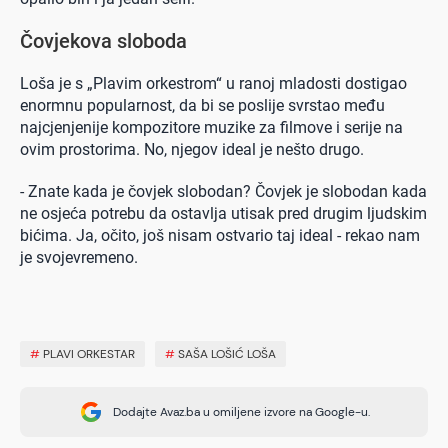
Čovjekova sloboda
Loša je s „Plavim orkestrom“ u ranoj mladosti dostigao
enormnu popularnost, da bi se poslije svrstao među
najcjenjenije kompozitore muzike za filmove i serije na
ovim prostorima. No, njegov ideal je nešto drugo.
- Znate kada je čovjek slobodan? Čovjek je slobodan kada
ne osjeća potrebu da ostavlja utisak pred drugim ljudskim
bićima. Ja, očito, još nisam ostvario taj ideal - rekao nam
je svojevremeno.
#
PLAVI ORKESTAR
#
SAŠA LOŠIĆ LOŠA
Dodajte Avaz.ba u omiljene izvore na Google-u.