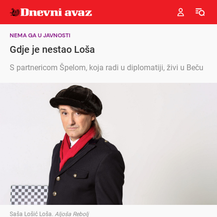
NEMA GA U JAVNOSTI
Gdje je nestao Loša
S partnericom Špelom, koja radi u diplomatiji, živi u Beču
Saša Lošić Loša
.
Aljoša Rebolj