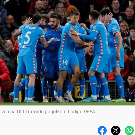
 poveo na Old Trafordu pogotkom Lodija
.
UEFA