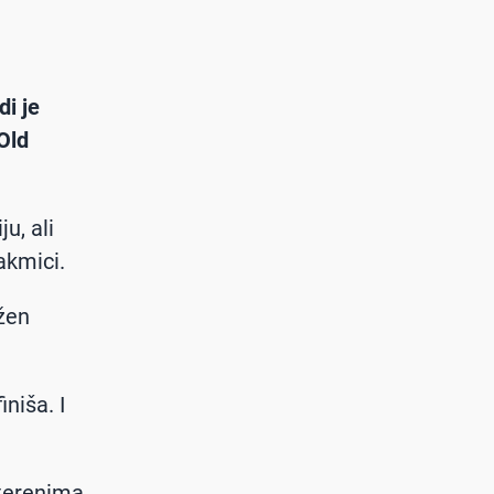
i je
Old
u, ali
akmici.
ežen
niša. I
terenima,