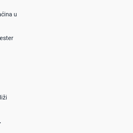
aćina u
ester
iži
.