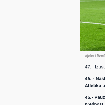
Ajaks i Ben
47. - Iza
46. - Nas
Atletika 
45.- Pauz
prednost 