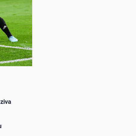
nziva
u