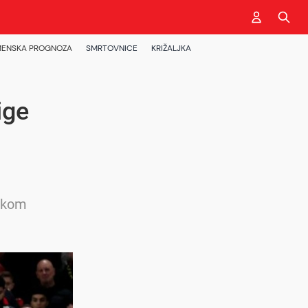
ENSKA PROGNOZA
SMRTOVNICE
KRIŽALJKA
ige
otkom