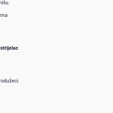
nišu.
vima
strijelac
rodužeci.