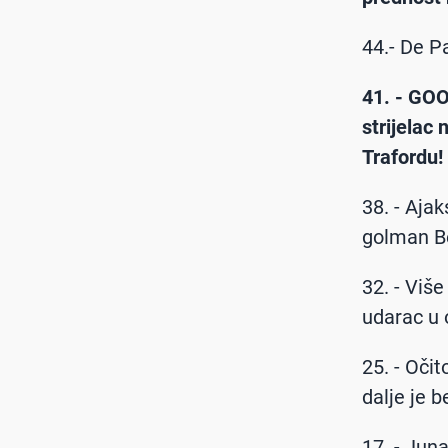
44.- De P
41. - GOO
strijelac
Trafordu!
38. - Ajak
golman Ben
32. - Viš
udarac u 
25. - Očit
dalje je b
17. - Jun