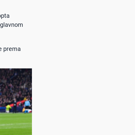
opta
 uglavnom
će prema