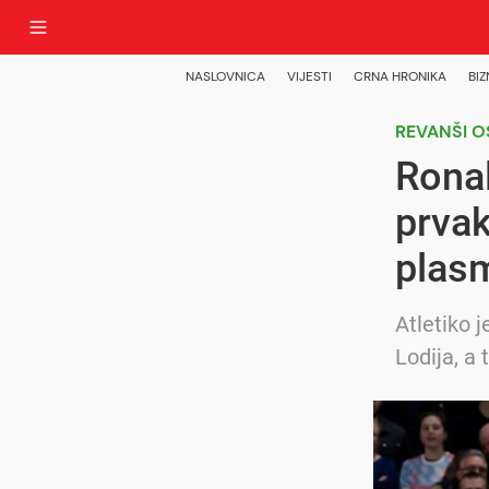
NASLOVNICA
VIJESTI
CRNA HRONIKA
BIZ
REVANŠI O
Ronal
prvak
plasm
Atletiko 
Lodija, a 