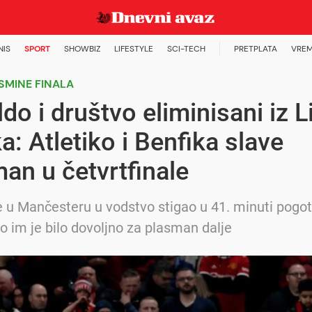
NIS
SPORT
SHOWBIZ
LIFESTYLE
SCI-TECH
PRETPLATA
VREM
SMINE FINALA
do i društvo eliminisani iz L
a: Atletiko i Benfika slave
an u četvrtfinale
je u Mančesteru u vodstvo stigao u 41. minuti pog
to im je bilo dovoljno za plasman dalje