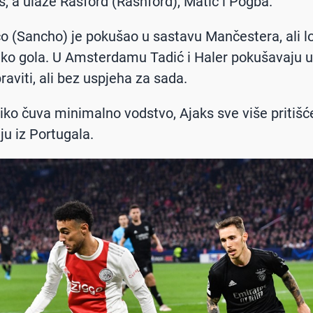
, a ulaze Rašford (Rashford), Matić i Pogba.
čo (Sancho) je pokušao u sastavu Mančestera, ali l
eko gola. U Amsterdamu Tadić i Haler pokušavaju
raviti, ali bez uspjeha za sada.
etiko čuva minimalno vodstvo, Ajaks sve više pritiš
ju iz Portugala.