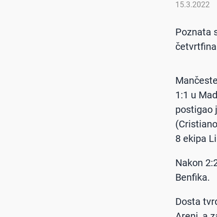
15.3.2022
Poznata s
četvrtfin
Mančester
1:1 u Mad
postigao 
(Cristian
8 ekipa L
Nakon 2:2
Benfika.
Dosta tvr
Areni, a 