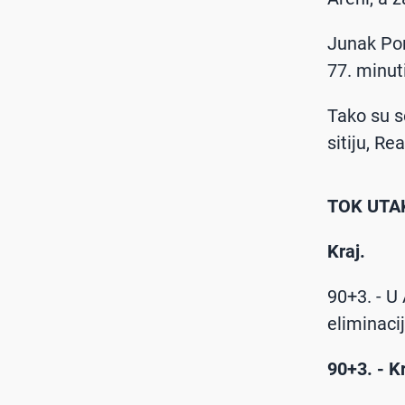
Junak Por
77. minut
Tako su s
sitiju, Re
TOK UTA
Kraj.
90+3. - U
eliminacij
90+3. - K