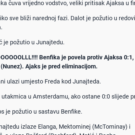
ika čuva vrijedno vodstvo, veliki pritisak Ajaksa u fi
tiko sve bliži narednoj fazi. Dalot je požutio u redo
.
ć je požutio u Junajtedu.
OOOOOLLL!!!! Benfika je povela protiv Ajaksa 0:1, 
 (Nunez). Ajaks je pred eliminacijom.
ani ulazi umjesto Freda kod Junajteda.
a utakmica u Amsterdamu, ako ostane 0:0 slijede p
s je požutio u sastavu Benfike.
unajtedu izlaze Elanga, Mektominej (McTominay) i