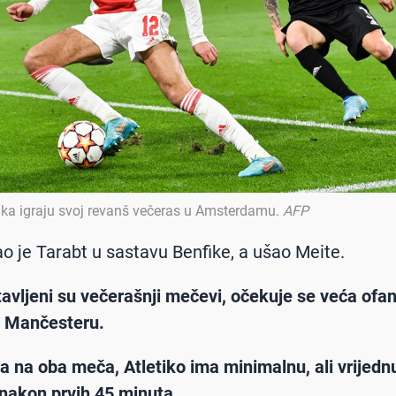
fika igraju svoj revanš večeras u Amsterdamu
.
AFP
šao je Tarabt u sastavu Benfike, a ušao Meite.
tavljeni su večerašnji mečevi, očekuje se veća ofa
u Mančesteru.
a na oba meča, Atletiko ima minimalnu, ali vrijedn
nakon prvih 45 minuta.