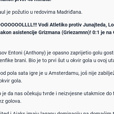
aul je požutio u redovima Madriđana.
OOOOOOLLLL!!! Vodi Atletiko protiv Junajteda, Lod
 nakon asistencije Grizmana (Griezamnn)! 0:1 je na 
sov Entoni (Anthony) je opasno zaprijetio golu gostij
fike brani. Bio je to prvi šut u okvir gola u
ovoj ut
e od pola sata igre je u Amsterdamu, još nije zabilj
okvir gola.
o je da nas očekuju tvrde i neizvjesne utakmice do fi
ez golova.
ajted i Ajaks imaju laganu dominaciju na domaćim 