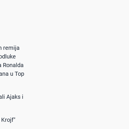
n remija
 odluke
na Ronalda
mana u Top
i Ajaks i
Krojf"