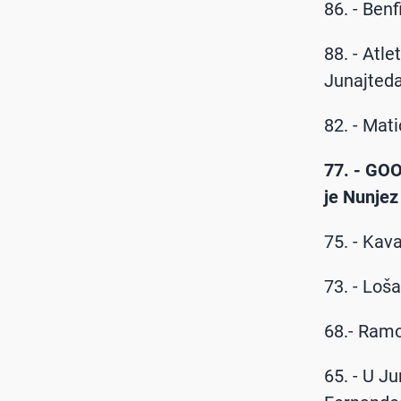
86. - Benf
88. - Atle
Junajteda
82. - Mati
77. - GOO
je Nunjez
75. - Kav
73. - Loš
68.- Ramo
65. - U J