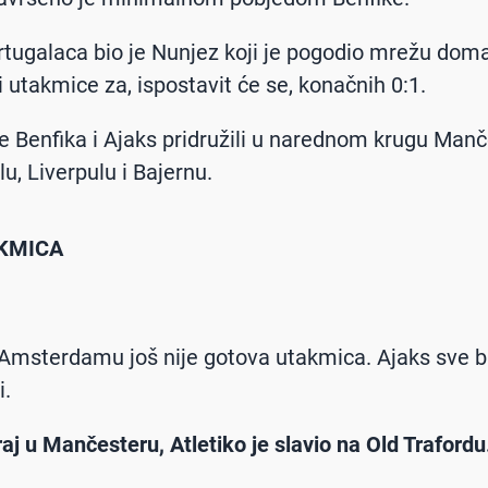
tugalaca bio je Nunjez koji je pogodio mrežu dom
i utakmice za, ispostavit će se, konačnih 0:1.
e Benfika i Ajaks pridružili u narednom krugu Manč
alu, Liverpulu i Bajernu.
KMICA
 Amsterdamu još nije gotova utakmica. Ajaks sve bl
i.
raj u Mančesteru, Atletiko je slavio na Old Trafordu