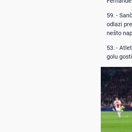
Fernandeš
59. - San
odlazi pr
nešto nap
53. - Atl
golu gosti