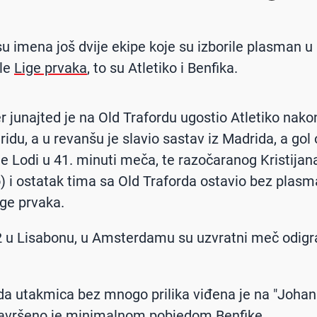
u imena još dvije ekipe koje su izborile plasman u
ale
Lige prvaka
, to su Atletiko i Benfika.
 junajted je na Old Trafordu ugostio Atletiko nako
ridu, a u revanšu je slavio sastav iz Madrida, a gol
je Lodi u 41. minuti meča, te razočaranog Kristija
o) i ostatak tima sa Old Traforda ostavio bez plas
ige prvaka.
 u Lisabonu, u Amsterdamu su uzvratni meč odigral
da utakmica bez mnogo prilika viđena je na "Johan 
završeno je minimalnom pobjedom Benfike.