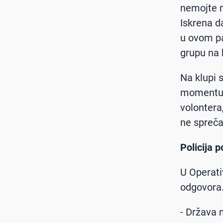
nemojte m
Iskrena d
u ovom pa
grupu na k
Na klupi s
momentu p
volontera,
ne spreč
Policija 
U Operat
odgovora
- Država 