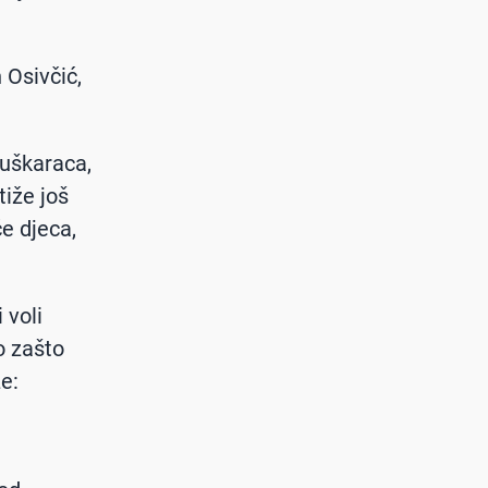
 Osivčić,
uškaraca,
tiže još
če djeca,
 voli
o zašto
že: