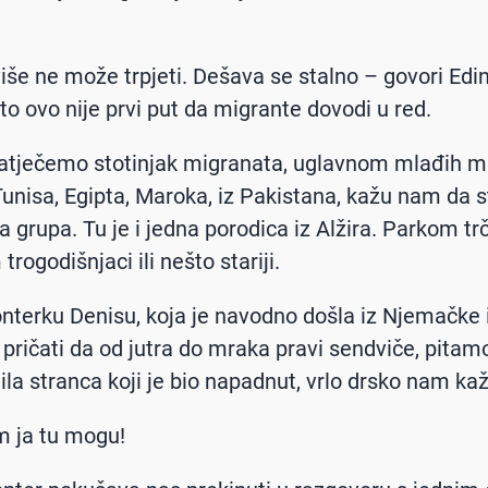
više ne može trpjeti. Dešava se stalno – govori Edin
to ovo nije prvi put da migrante dovodi u red.
atječemo stotinjak migranata, uglavnom mlađih m
 Tunisa, Egipta, Maroka, iz Pakistana, kažu nam da s
a grupa. Tu je i jedna porodica iz Alžira. Parkom tr
rogodišnjaci ili nešto stariji.
nterku Denisu, koja je navodno došla iz Njemačke i
pričati da od jutra do mraka pravi sendviče, pitam
tila stranca koji je bio napadnut, vrlo drsko nam ka
im ja tu mogu!