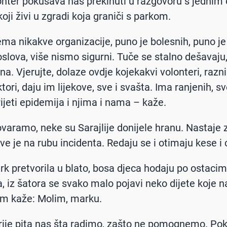
onter pokušava nas prekinuti u razgovoru s jednim
 koji živi u zgradi koja graniči s parkom.
ema nikakve organizacije, puno je bolesnih, puno je
slova, više nismo sigurni. Tuče se stalno dešavaju,
na. Vjerujte, dolaze ovdje kojekakvi volonteri, razni
ori, daju im lijekove, sve i svašta. Ima ranjenih, sv
rijeti epidemija i njima i nama – kaže.
varamo, neke su Sarajlije donijele hranu. Nastaje 
sve je na rubu incidenta. Redaju se i otimaju kese i 
ark pretvorila u blato, bosa djeca hodaju po ostaci
a, iz šatora se svako malo pojavi neko dijete koje n
m kaže: Molim, marku.
irije pita nas šta radimo, zašto ne pomognemo. P