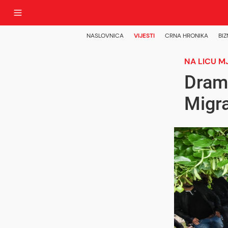
NASLOVNICA
VIJESTI
CRNA HRONIKA
BIZ
NA LICU M
Drama
Migra