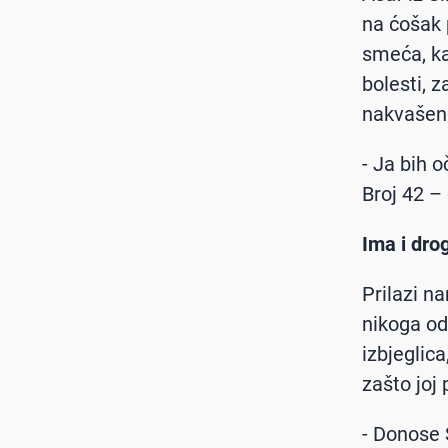
na ćošak 
smeća, ka
bolesti, 
nakvašeno
- Ja bih o
Broj 42 –
Ima i dro
Prilazi n
nikoga od 
izbjeglica
zašto joj
- Donose 