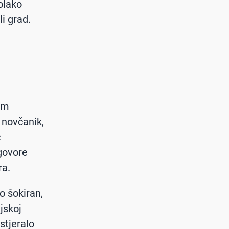
olako
i grad.
am
 novčanik,
c
 govore
tra.
o šokiran,
jskoj
stjeralo