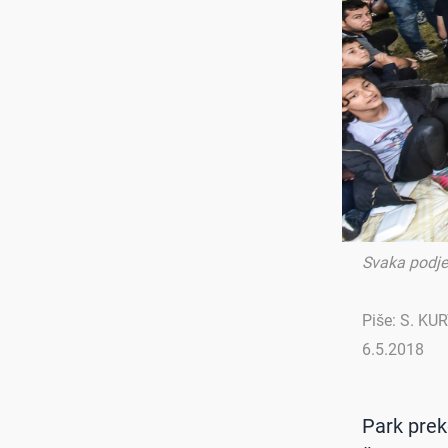
Svaka podje
Piše: S. KU
6.5.2018
Park prek