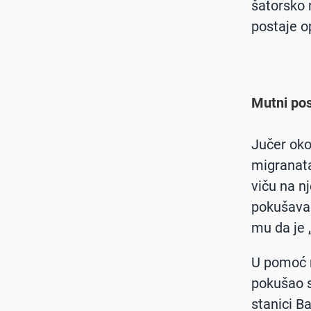
šatorsko 
postaje o
Mutni pos
Jučer oko
migranata
viču na n
pokušava s
mu da je 
U pomoć m
pokušao s
stanici Ba