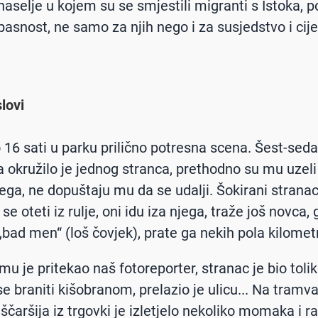
naselje u kojem su se smjestili migranti s Istoka, p
pasnost, ne samo za njih nego i za susjedstvo i cijel
lovi
 16 sati u parku prilično potresna scena. Šest-sed
 okružilo je jednog stranca, prethodno su mu uzeli
jega, ne dopuštaju mu da se udalji. Šokirani strana
e oteti iz rulje, oni idu iza njega, traže još novca,
„bad men“ (loš čovjek), prate ga nekih pola kilome
u je pritekao naš fotoreporter, stranac je bio tolik
e braniti kišobranom, prelazio je ulicu... Na tramva
ščaršija iz trgovki je izletjelo nekoliko momaka i ra