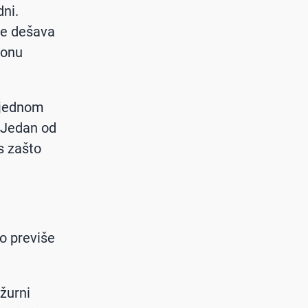
dni.
se dešava
 onu
u jednom
 Jedan od
as zašto
o previše
žurni