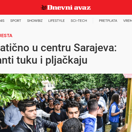
NIS
SPORT
SHOWBIZ
LIFESTYLE
SCI-TECH
PRETPLATA
VREM
JESTA
tično u centru Sarajeva:
nti tuku i pljačkaju