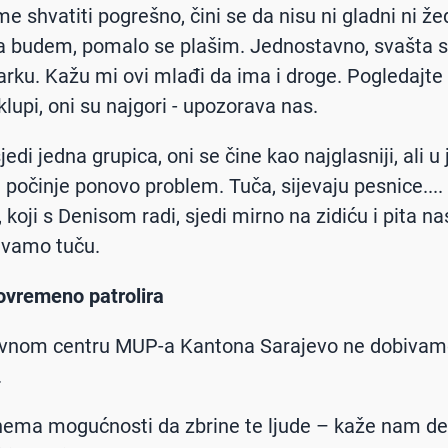
e shvatiti pogrešno, čini se da nisu ni gladni ni že
a budem, pomalo se plašim. Jednostavno, svašta 
rku. Kažu mi ovi mlađi da ima i droge. Pogledajte
lupi, oni su najgori - upozorava nas.
jedi jedna grupica, oni se čine kao najglasniji, ali 
očinje ponovo problem. Tuča, sijevaju pesnice....
 koji s Denisom radi, sjedi mirno na zidiću i pita n
avamo tuču.
povremeno patrolira
ivnom centru MUP-a Kantona Sarajevo ne dobivam
.
nema mogućnosti da zbrine te ljude – kaže nam de