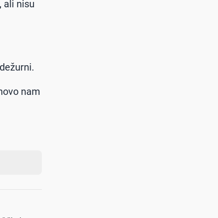
ali nisu
 dežurni.
ponovo nam