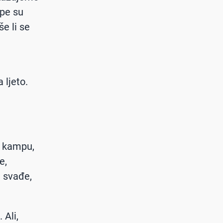
rpe su
e li se
 ljeto.
u kampu,
e,
e svađe,
 Ali,