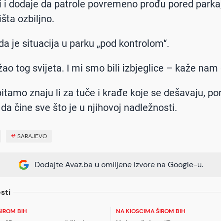
i i dodaje da patrole povremeno prođu pored parka, 
ništa ozbiljno.
da je situacija u parku „pod kontrolom“.
žao tog svijeta. I mi smo bili izbjeglice – kaže nam
itamo znaju li za tuče i krađe koje se dešavaju, 
da čine sve što je u njihovoj nadležnosti.
#
SARAJEVO
Dodajte Avaz.ba u omiljene izvore na Google-u.
sti
ŠIROM BIH
NA KIOSCIMA ŠIROM BIH