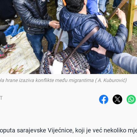
la hrane izaziva konflikte među migrantima ( A. Kuburović)
RT
oputa sarajevske Vijećnice, koji je već nekoliko mj