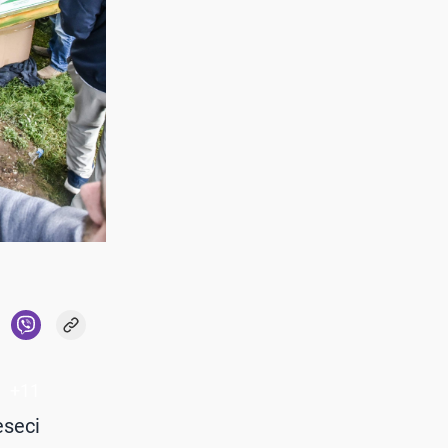
+
11
eseci