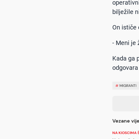
operativn
bilježile 
On ističe 
- Meni je 
Kada ga p
odgovara 
#
MIGRANTI
Vezane vije
NA KIOSCIMA 