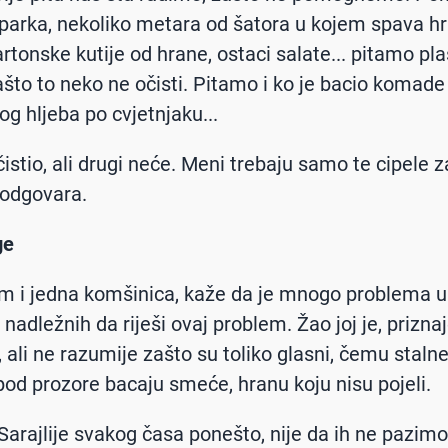
parka, nekoliko metara od šatora u kojem spava h
rtonske kutije od hrane, ostaci salate... pitamo plaš
zašto to neko ne očisti. Pitamo i ko je bacio komade
g hljeba po cvjetnjaku...
čistio, ali drugi neće. Meni trebaju samo te cipele za
 odgovara.
ge
am i jedna komšinica, kaže da je mnogo problema 
nadležnih da riješi ovaj problem. Žao joj je, priznaj
, ali ne razumije zašto su toliko glasni, čemu staln
 pod prozore bacaju smeće, hranu koju nisu pojeli.
Sarajlije svakog časa ponešto, nije da ih ne pazimo.