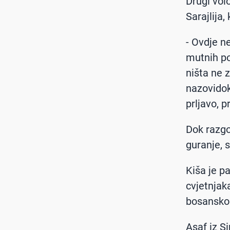
Drugi vol
Sarajlija,
- Ovdje n
mutnih po
ništa ne z
nazovidokt
prljavo, p
Dok razgo
guranje, 
Kiša je p
cvjetnjak
bosansko
Asaf iz S