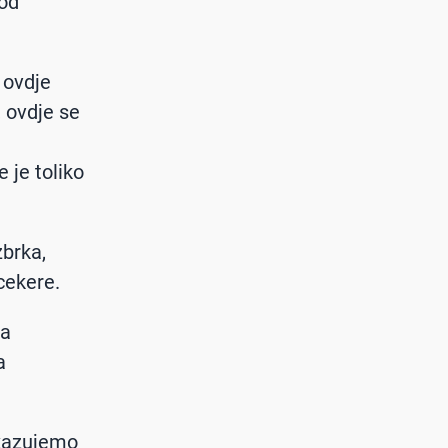
 od
 ovdje
 ovdje se
e je toliko
zbrka,
cekere.
ma
a
okazujemo