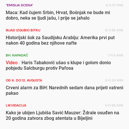
"EMISIJA SCENA"
9 H 57 MIN
Maca: Kad čujem Srbin, Hrvat, Bošnjak ne bude mi
dobro, neka se ljudi jašu, i prije se jahalo
RIJAD IZGUBIO BITKU
8 H 56 MIN
Historijski šok za Saudijsku Arabiju: Amerika prvi put
nakon 40 godina bez njihove nafte
BH. NAPADAČ
7 H 9 MIN
Video
/
Haris Tabaković ušao s klupe i golom donio
pobjedu Salcburgu protiv Pafosa
OD 6. DO 12. AVGUSTA
9 H 34 MIN
Crveni alarm za BiH: Narednih sedam dana prijeti vatreni
pakao
LIKVIDACIJA
11 H 38 MIN
Kako je ubijen Ljubiša Savić Mauzer: Ždrale osuđen na
20 godina zatvora zbog atentata u Bijeljini