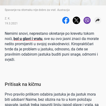
Spavanje na stomaku nije dobro za vrat
.
Ilustracija
Z. K.
19.3.2021
Nemirni snovi, neprestano okretanje po krevetu tokom
noći,
bol u glavi i vratu
, sve su ovo jasni znaci da morate
nešto promijeniti u svojoj svakodnevici. Kiropraktičari
tvrde da je problem u jastuku, odnosno, da ćete se
pravilnim odabirom jastuka buditi puni snage, odmorni i
svježi.
Pritisak na kičmu
Prvo pravilo prilikom odabira jastuka je da jastuk mora
biti udoban! Naime, bez obzira na to u kom položaju
spavate, jastuk treba ispuniti liniju ispod glave i vrata, sa