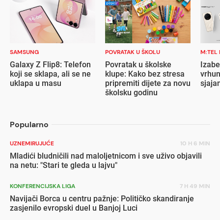
SAMSUNG
POVRATAK U ŠKOLU
M:TEL
Galaxy Z Flip8: Telefon
Povratak u školske
Izabe
koji se sklapa, ali se ne
klupe: Kako bez stresa
vrhun
uklapa u masu
pripremiti dijete za novu
sjaja
školsku godinu
Popularno
UZNEMIRUJUĆE
10 H 6 MIN
Mladići bludničili nad maloljetnicom i sve uživo objavili
na netu: "Stari te gleda u lajvu"
KONFERENCIJSKA LIGA
7 H 49 MIN
Navijači Borca u centru pažnje: Političko skandiranje
zasjenilo evropski duel u Banjoj Luci