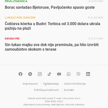
PRVA UTAKMICA
9 H 57 MIN
Borac savladao Bjeloruse, Pavljučenko spasio goste
LUKSUZ POD SUNCEM
8 H 45 MIN
Čolićeva kćerka u Budvi: Torbica od 3.000 dolara ukrala
pažnju na plaži
KRVAVI PIR
11 H 27 MIN
Sin tukao majku sve dok nije preminula, pa htio izvršiti
samoubistvo skokom s terase
Impressum
Oglašavanje
Uslovi korištenja
Politika privatnosti
Kontakt
Vlasnik autorskih prava © avaz-roto press d.o.o.
ISSN 1840-3522.
Zabranjeno preuzimanje sadržaja bez dozvole izdavača.