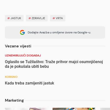
#
JASTUK
#
ZDRAVLJE
#
VRTA
Dodajte Avaz.ba u omiljene izvore na Google-u.
Vezane vijesti
UZNEMIRUJUĆI DOGAĐAJ
Oglasilo se Tužilaštvo: Traže pritvor majci osumnjičenoj
da je pokušala ubiti bebu
KORISNO
Kada treba zamijeniti jastuk
Marketing