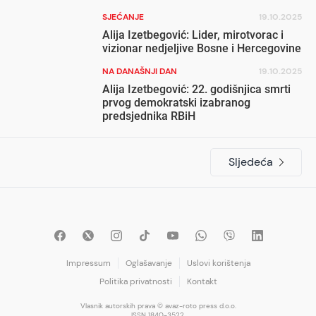
SJEĆANJE
19.10.2025
Alija Izetbegović: Lider, mirotvorac i
vizionar nedjeljive Bosne i Hercegovine
NA DANAŠNJI DAN
19.10.2025
Alija Izetbegović: 22. godišnjica smrti
prvog demokratski izabranog
predsjednika RBiH
Sljedeća
Impressum
Oglašavanje
Uslovi korištenja
Politika privatnosti
Kontakt
Vlasnik autorskih prava © avaz-roto press d.o.o.
ISSN 1840-3522.