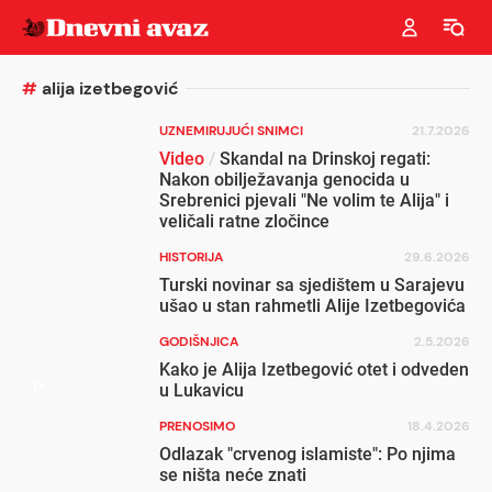
#
alija izetbegović
UZNEMIRUJUĆI SNIMCI
21.7.2026
Video
/
Skandal na Drinskoj regati:
Nakon obilježavanja genocida u
Srebrenici pjevali "Ne volim te Alija" i
veličali ratne zločince
HISTORIJA
29.6.2026
Turski novinar sa sjedištem u Sarajevu
ušao u stan rahmetli Alije Izetbegovića
GODIŠNJICA
2.5.2026
Kako je Alija Izetbegović otet i odveden
u Lukavicu
PRENOSIMO
18.4.2026
Odlazak "crvenog islamiste": Po njima
se ništa neće znati