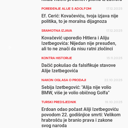
POREĐENJE ALIJE S ADOLFOM
17.12.2025
Ef. Cerić: Kovačeviću, tvoja izjava nije
politika, to je moralna dijagnoza
SRAMOTNA IZJAVA
17.12.2025
Kovačević uporedio Hitlera i Aliju
Izetbegovića: Nijedan nije presuđen,
ali to ne znači da nisu ratni zločinci
KONTRA HISTORIJE
15.11.2025
Dačić pokušao da falsifikuje stavove
Alije Izetbegovića
NAKON OGLASA O PRODAJI
22.10.2025
Sebija Izetbegović: "Alija nije volio
BMW, više je volio običnog Golfa"
TURSKI PREDSJEDNIK
19.10.2025
Erdoan odao počast Aliji Izetbegoviću
povodom 22. godišnjice smrti: Velikom
hrabrošću je branio prava i zakone
svog naroda