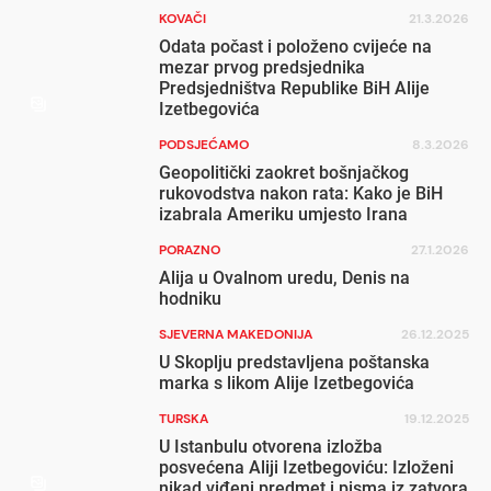
KOVAČI
21.3.2026
Odata počast i položeno cvijeće na
mezar prvog predsjednika
Predsjedništva Republike BiH Alije
Izetbegovića
PODSJEĆAMO
8.3.2026
Geopolitički zaokret bošnjačkog
rukovodstva nakon rata: Kako je BiH
izabrala Ameriku umjesto Irana
PORAZNO
27.1.2026
Alija u Ovalnom uredu, Denis na
hodniku
SJEVERNA MAKEDONIJA
26.12.2025
U Skoplju predstavljena poštanska
marka s likom Alije Izetbegovića
TURSKA
19.12.2025
U Istanbulu otvorena izložba
posvećena Aliji Izetbegoviću: Izloženi
nikad viđeni predmet i pisma iz zatvora