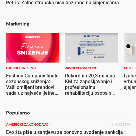
Petrić: Žalbe stranaka nisu bazirane na činjenicama
Marketing
LJETNO SNIŽENJE
JAVNI POZIVI 2026
M:TEL
Fashion Company finale
Rekordnih 20,3 miliona
Izabe
sezonskog sniženja:
KM za zapošljavanje i
vrhun
Vaši omiljeni brendovi
profesionalnu
sjaja
sada uz najveće ljetne
rehabilitaciju osoba s
popuste
invaliditetom
Popularno
AMERIČKI ZAKONODAVCI
2 H 32 MIN
Evo šta piše u zahtjevu za ponovno uvođenje sankcija