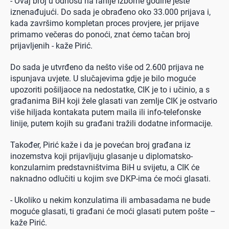
- Ovaj broj u odnosu na ranije izborne godine jeste
iznenađujući. Do sada je obrađeno oko 33.000 prijava i,
kada završimo kompletan proces provjere, jer prijave
primamo večeras do ponoći, znat ćemo tačan broj
prijavljenih - kaže Pirić.
Do sada je utvrđeno da nešto više od 2.600 prijava ne
ispunjava uvjete. U slučajevima gdje je bilo moguće
upozoriti pošiljaoce na nedostatke, CIK je to i učinio, a s
građanima BiH koji žele glasati van zemlje CIK je ostvario
više hiljada kontakata putem maila ili info-telefonske
linije, putem kojih su građani tražili dodatne informacije.
Također, Pirić kaže i da je povećan broj građana iz
inozemstva koji prijavljuju glasanje u diplomatsko-
konzularnim predstavništvima BiH u svijetu, a CIK će
naknadno odlučiti u kojim sve DKP-ima će moći glasati.
- Ukoliko u nekim konzulatima ili ambasadama ne bude
moguće glasati, ti građani će moći glasati putem pošte –
kaže Pirić.