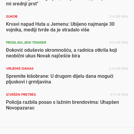
mi srednji prst"
SUKOB
3 H 58 MIN
Krvavi napad Huta u Jemenu: Ubijeno najmanje 30
vojnika, mediji tvrde da je stradalo više
PROSLAVLJENI TENISER
11 H 39 MIN
Đoković oduševio skromnošću, a radnica otkrila koji
neobični ukus Novak najčešće bira
VRIJEME DANAS
2 H 44 MIN
Spremite kišobrane: U drugom dijelu dana mogući
pljuskovi i grmljavina
IZVRŠEN PRETRES
11 H 19 MIN
Policija razbila posao s lažnim brendovima: Uhapšen
Novopazarac