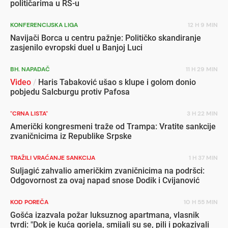
političarima u RS-u
KONFERENCIJSKA LIGA
12 H 9 MIN
Navijači Borca u centru pažnje: Političko skandiranje
zasjenilo evropski duel u Banjoj Luci
BH. NAPADAČ
11 H 29 MIN
Video
/
Haris Tabaković ušao s klupe i golom donio
pobjedu Salcburgu protiv Pafosa
"CRNA LISTA"
3 H 22 MIN
Američki kongresmeni traže od Trampa: Vratite sankcije
zvaničnicima iz Republike Srpske
TRAŽILI VRAĆANJE SANKCIJA
1 H 37 MIN
Suljagić zahvalio američkim zvaničnicima na podršci:
Odgovornost za ovaj napad snose Dodik i Cvijanović
KOD POREČA
10 H 55 MIN
Gošća izazvala požar luksuznog apartmana, vlasnik
tvrdi: "Dok je kuća gorjela, smijali su se, pili i pokazivali