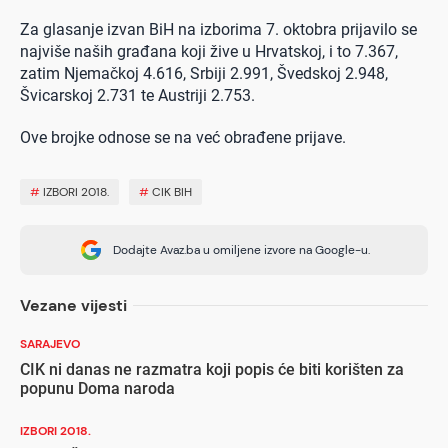
Za glasanje izvan BiH na izborima 7. oktobra prijavilo se
najviše naših građana koji žive u Hrvatskoj, i to
7.367,
zatim Njemačkoj 4.616, Srbiji 2.991, Švedskoj 2.948,
Švicarskoj 2.731 te Austriji 2.753.
Ove brojke odnose se na već obrađene prijave.
#
IZBORI 2018.
#
CIK BIH
Dodajte Avaz.ba u omiljene izvore na Google-u.
Vezane vijesti
SARAJEVO
CIK ni danas ne razmatra koji popis će biti korišten za
popunu Doma naroda
IZBORI 2018.