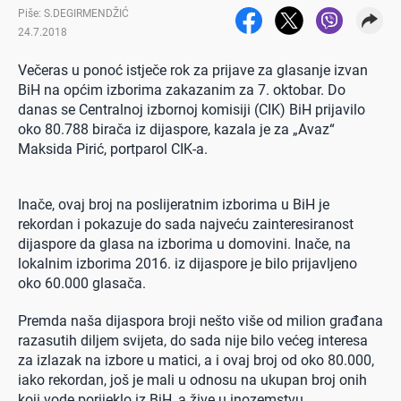
Piše: S.DEGIRMENDŽIĆ
24.7.2018
Večeras u ponoć istječe rok za prijave za glasanje izvan
BiH na općim izborima zakazanim za 7. oktobar. Do
danas se Centralnoj izbornoj komisiji (CIK) BiH prijavilo
oko 80.788 birača iz dijaspore, kazala je za „Avaz“
Maksida Pirić, portparol CIK-a.
Inače, ovaj broj na poslijeratnim izborima u BiH je
rekordan i pokazuje do sada najveću zainteresiranost
dijaspore da glasa na izborima u domovini. Inače, na
lokalnim izborima 2016. iz dijaspore je bilo prijavljeno
oko 60.000 glasača.
Premda naša dijaspora broji nešto više od milion građana
razasutih diljem svijeta, do sada nije bilo većeg interesa
za izlazak na izbore u matici, a i ovaj broj od oko 80.000,
iako rekordan, još je mali u odnosu na ukupan broj onih
koji vode porijeklo iz BiH, a žive u inozemstvu.