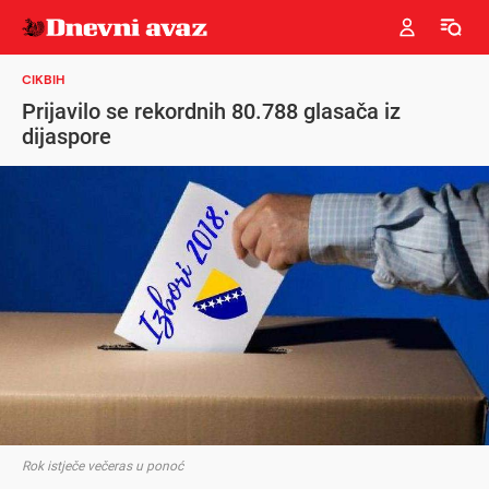
CIKBIH
Prijavilo se rekordnih 80.788 glasača iz
dijaspore
Rok istječe večeras u ponoć