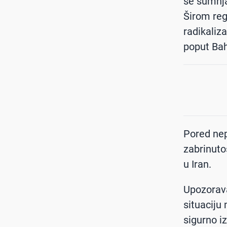
se sumnja 
Širom reg
radikaliz
poput Bah
Pored nepo
zabrinuto
u Iran.
Upozorava
situaciju 
sigurno i