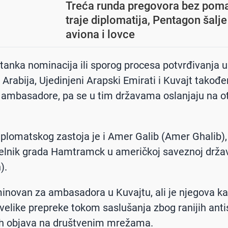
Treća runda pregovora bez pom
traje diplomatija, Pentagon šalj
aviona i lovce
tanka nominacija ili sporog procesa potvrđivanja u
 Arabija, Ujedinjeni Arapski Emirati i Kuvajt takođ
ambasadore, pa se u tim državama oslanjaju na o
iplomatskog zastoja je i Amer Galib (Amer Ghalib), 
lnik grada Hamtramck u američkoj saveznoj držav
).
inovan za ambasadora u Kuvajtu, ali je njegova k
 velike prepreke tokom saslušanja zbog ranijih ant
vih objava na društvenim mrežama.