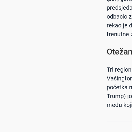
predsjeda
odbacio z
rekao je 
trenutne z
Otežan
Tri regio
Vašington
početka 
Trump) jo
među koji