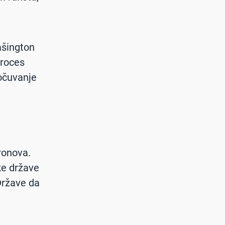
ašington
proces
 očuvanje
ronova.
ke države
 Države da