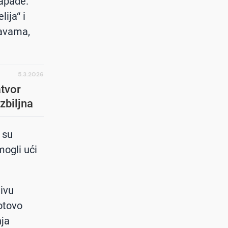
napade.
ija“ i
žavama,
5.3.2026
atvor
zbiljna
 su
mogli ući
ivu
gotovo
nja