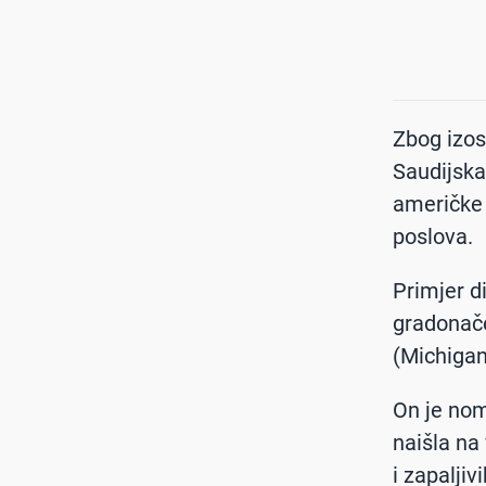
Zbog izos
Saudijska
američke 
poslova.
Primjer d
gradonače
(Michigan
On je nom
naišla na
i zapalji