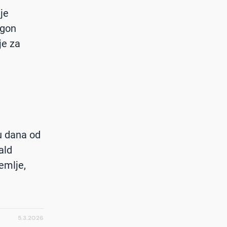
je
agon
je za
u dana od
ald
emlje,
5.3.2026