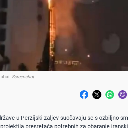
Dubai
.
Screenshot
ržave u Perzijski zaljev suočavaju se s ozbiljno 
projektila presretača potrebnih za obaranje iranski