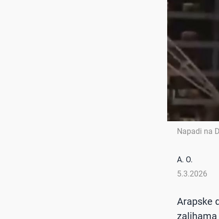
Napadi na 
A. O.
5.3.2026
Arapske d
zalihama 