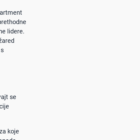
partment
prethodne
e lidere.
Džared
 s
vajt se
cije
za koje