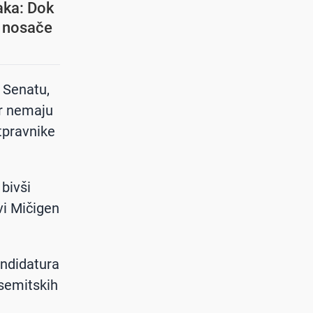
aka: Dok
e nosače
 Senatu,
er nemaju
tpravnike
bivši
i Mičigen
andidatura
isemitskih