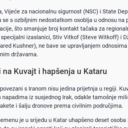
, Vijeće za nacionalnu sigurnost (NSC) i State De
 se s ozbiljnim nedostatkom osoblja u odnosu na 
acije, što smanjuje broj kontakt tačaka za regionaln
pecijalni izaslanici, Stiv Vitkof (Steve Witkoff) i 
ared Kushner), ne bave se upravljanjem odnosima
čnim državama.
 na Kuvajt i hapšenja u Kataru
povezani s Iranom nisu jedina prijetnja u regiji. Ku
 napadima iz susjednog Irak, odakle tamošnje mili
 rakete i šalju dronove prema civilnim područjima.
menu je u srijedu u Katar uhapšeno deset osoba 