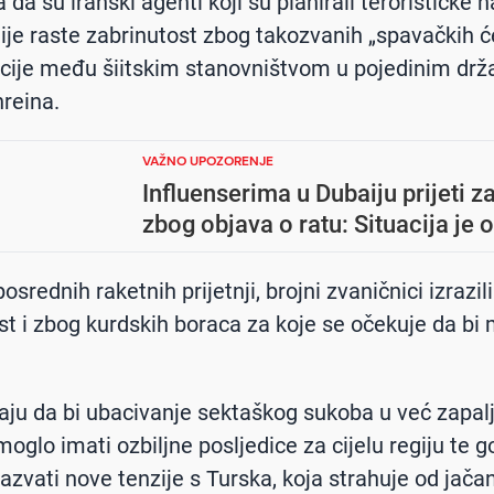
da su iranski agenti koji su planirali terorističke 
ije raste zabrinutost zbog takozvanih „spavačkih ćel
acije među šiitskim stanovništvom u pojedinim dr
reina.
VAŽNO UPOZORENJE
Influenserima u Dubaiju prijeti z
zbog objava o ratu: Situacija je o
srednih raketnih prijetnji, brojni zvaničnici izrazili
st i zbog kurdskih boraca za koje se očekuje da bi 
ju da bi ubacivanje sektaškog sukoba u već zapalj
moglo imati ozbiljne posljedice za cijelu regiju te 
zazvati nove tenzije s Turska, koja strahuje od jača