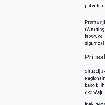
potvrdila
Prema nji
(Washingt
isporuke,
sigurnosti
Pritis
Situaciju
Regionaln
kako bi i
okončaju 
Ipak, gen