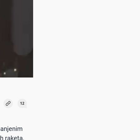
12
smanjenim
h raketa,