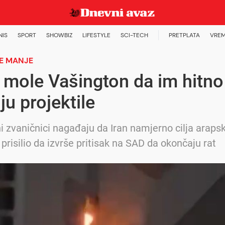
NIS
SPORT
SHOWBIZ
LIFESTYLE
SCI-TECH
PRETPLATA
VREM
E MANJE
 mole Vašington da im hitno
ju projektile
i zvaničnici nagađaju da Iran namjerno cilja araps
 prisilio da izvrše pritisak na SAD da okončaju rat