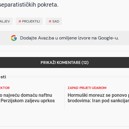
separatističkih pokreta.
ZALJEV
#
PROJEKTILI
#
SAD
Dodajte Avaz.ba u omiljene izvore na Google-u.
PRIKAŽI KOMENTARE (12)
sti
EKTOR
ZAPAD PRIJETI UDAROM
io najveću domaću naftnu
Hormuški moreuz se ponovo 
 Perzijskom zaljevu uprkos
brodovima: Iran pod sankcij