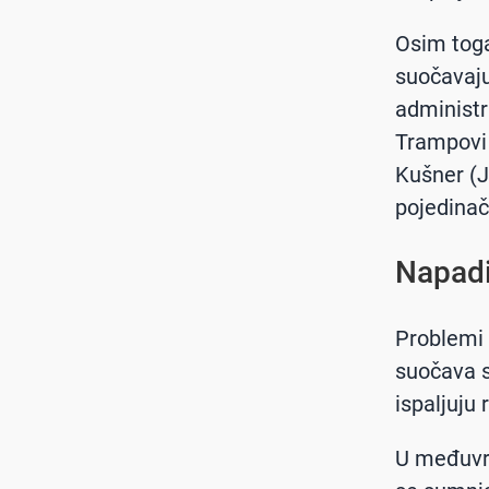
Osim toga
suočavaju
administr
Trampovi s
Kušner (J
pojedina
Napadi
Problemi 
suočava s
ispaljuju
U međuvre