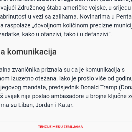
vajući Združenog štaba američke vojske, u srijedu 
abrinutost u vezi sa zalihama. Novinarima u Pent
da raspolaže „dovoljnom količinom precizne munici
adatke, kako u ofanzivi, tako i u defanzivi“.
a komunikacija
nalna zvaničnika priznala su da je komunikacija s
om izuzetno otežana. Iako je prošlo više od godin
njegovog mandata, predsjednik Donald Tramp (Don
š uvijek nije poslao ambasadore u brojne ključne z
ma su Liban, Jordan i Katar.
TENZIJE MEĐU ZEMLJAMA