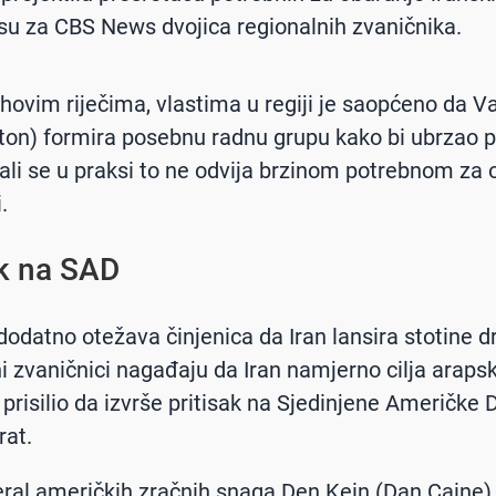
 su za CBS News dvojica regionalnih zvaničnika.
hovim riječima, vlastima u regiji je saopćeno da V
on) formira posebnu radnu grupu kako bi ubrzao 
 ali se u praksi to ne odvija brzinom potrebnom za
.
ak na SAD
 dodatno otežava činjenica da Iran lansira stotine d
i zvaničnici nagađaju da Iran namjerno cilja araps
h prisilio da izvrše pritisak na Sjedinjene Američke
rat.
eral američkih zračnih snaga Den Kein (Dan Caine),