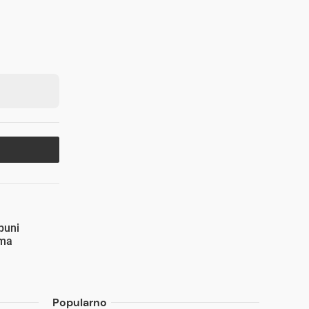
puni
ama
Popularno