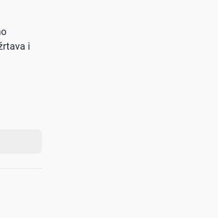
no
rtava i