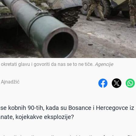
retati glavu i govoriti da nas se to ne tiče
.
Agencije
 Ajnadžić
i se kobnih 90-tih, kada su Bosance i Hercegovce iz
anate, kojekakve eksplozije?