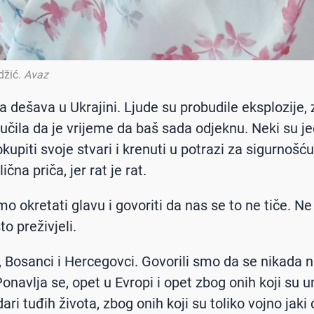
džić
.
Avaz
a dešava u Ukrajini. Ljude su probudile eksplozije, 
lučila da je vrijeme da baš sada odjeknu. Neki su j
okupiti svoje stvari i krenuti u potrazi za sigurnošću
ična priča, jer rat je rat.
 okretati glavu i govoriti da nas se to ne tiče. 
to preživjeli.
e, Bosanci i Hercegovci. Govorili smo da se nikada
navlja se, opet u Evropi i opet zbog onih koji su um
ri tuđih života, zbog onih koji su toliko vojno jaki 