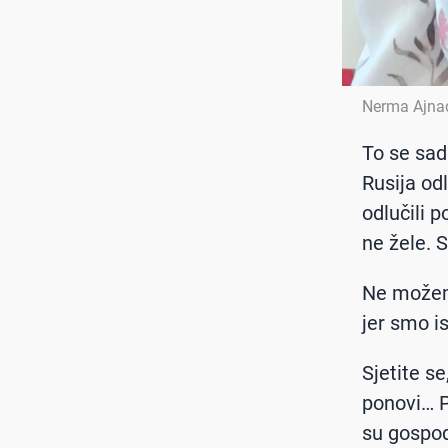
Nerma Ajna
To se sad
Rusija od
odlučili p
ne žele. Sl
Ne možemo
jer smo is
Sjetite s
ponovi… Po
su gospoda