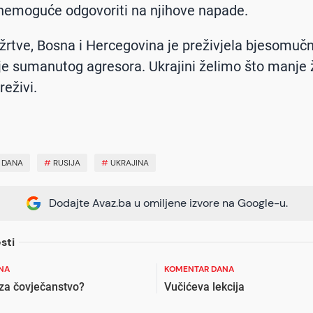
nemoguće odgovoriti na njihove napade.
 žrtve, Bosna i Hercegovina je preživjela bjesomuč
nje sumanutog agresora. Ukrajini želimo što manje ž
reživi.
 DANA
#
RUSIJA
#
UKRAJINA
Dodajte Avaz.ba u omiljene izvore na Google-u.
sti
NA
KOMENTAR DANA
 za čovječanstvo?
Vučićeva lekcija