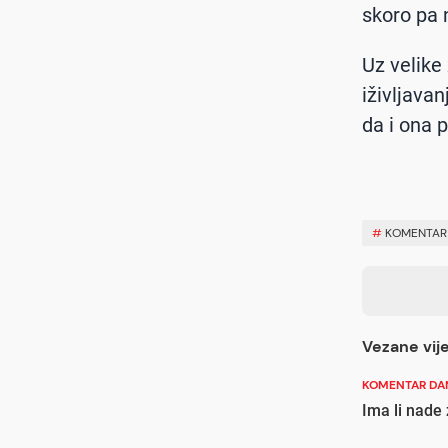
skoro pa 
Uz velike
iživljava
da i ona p
#
KOMENTAR
Vezane vije
KOMENTAR DA
Ima li nade