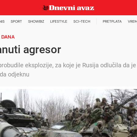
NIS
SPORT
SHOWBIZ
LIFESTYLE
SCI-TECH
PRETPLATA
VREM
 DANA
nuti agresor
robudile eksplozije, za koje je Rusija odlučila da j
ada odjeknu