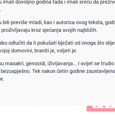
su imali dovoljno godina tada i imali sreću da preži
.
u bili previše mladi, kao i autorica ovog teksta, go
 proživljavaju kroz sjećanja svojih najbližih.
lako odlučiti da li pokušati bježati od onoga što slijed
vojoj domovini, braniti je, voljeti je.
 su masakri, genocidi, iživljavanja... I svijet se trudi
li bezuspješno. Tek nakon četiri godine zaustavljeno
e.