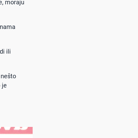
ve, moraju
dinama
i ili
o nešto
 je