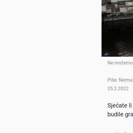
Ne možemo ok
Piše: Nerma
25.2.2022
Sjećate l
budile gr