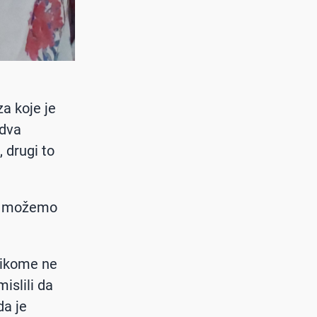
za koje je
edva
, drugi to
Ne možemo
 nikome ne
islili da
da je