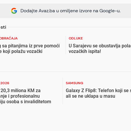
Dodajte Avaz.ba u omiljene izvore na Google-u.
sti
AOBRAĆAJA
ODLUKE
g sa pitanjima iz prve pomoći
U Sarajevu se obustavlja pol
e koji polažu vozački
vozačkih ispita!
I 2026
SAMSUNG
 20,3 miliona KM za
Galaxy Z Flip8: Telefon koji se 
nje i profesionalnu
ali se ne uklapa u masu
ciju osoba s invaliditetom