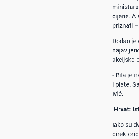
ministara
cijene. A
priznati –
Dodao je 
najavljen
akcijske 
- Bila je
i plate. 
Ivić.
Hrvat: I
Iako su dv
direktori