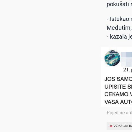
pokušati 
- Istekao
Međutim, 
- kazala j
Pojedine au
#
VOZAČKI IS