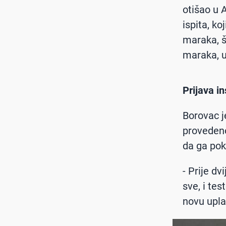
otišao u 
ispita, ko
maraka, št
maraka, u
Prijava in
Borovac j
provedeno 
da ga pok
- Prije dv
sve, i tes
novu upla