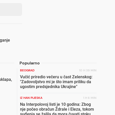
aganje
Popularno
BEOGRAD
10 H 39 MIN
Vučić priredio večeru u čast Zelenskog:
sklapa,
"Zadovoljstvo mi je što imam priliku da
ugostim predsjednika Ukrajine"
IZ HAN PIJESKA
1 H 6 MIN
Na Interpolovoj listi je 10 godina: Zbog
nje počeo obračun Ždrale i Eleza, tokom
suđenja se žalila da mora čuvati stoku,