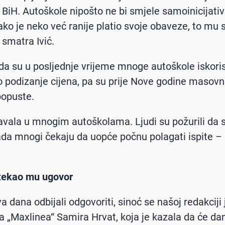
 BiH. Autoškole nipošto ne bi smjele samoinicijativ
 ako je neko već ranije platio svoje obaveze, to mu
 smatra Ivić.
da su u posljednje vrijeme mnoge autoškole iskoris
o podizanje cijena, pa su prije Nove godine masovn
popuste.
 navala u mnogim autoškolama. Ljudi su požurili da s
Sada mnogi čekaju da uopće počnu polagati ispite – 
stekao mu ugovor
a dana odbijali odgovoriti, sinoć se našoj redakciji 
ca „Maxlinea“ Samira Hrvat, koja je kazala da će da