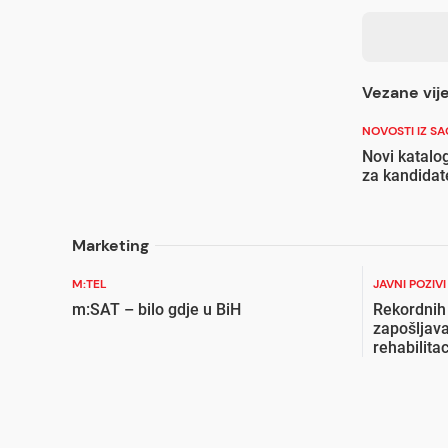
Vezane vije
NOVOSTI IZ S
Novi katalo
za kandidat
Marketing
M:TEL
JAVNI POZIV
m:SAT – bilo gdje u BiH
Rekordnih
zapošljava
rehabilita