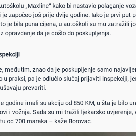
Autoškolu „Maxline“ kako bi nastavio polaganje vo
ji je započeo još prije dvije godine. Iako je prvi put 
o je bila puna cijena, u autoškoli su mu zatražili j
z opravdanje da je došlo do poskupljenja.
spekciji
e, međutim, znao da je poskupljenje samo najavljeno
u praksi, pa je odlučio slučaj prijaviti inspekciji, j
ušavaju prevariti.
ije godine imali su akciju od 850 KM, u šta je bilo 
tovi i vožnja. Sada su mi tražili ljekarsko uvjerenje, 
tu od 700 maraka – kaže Borovac.