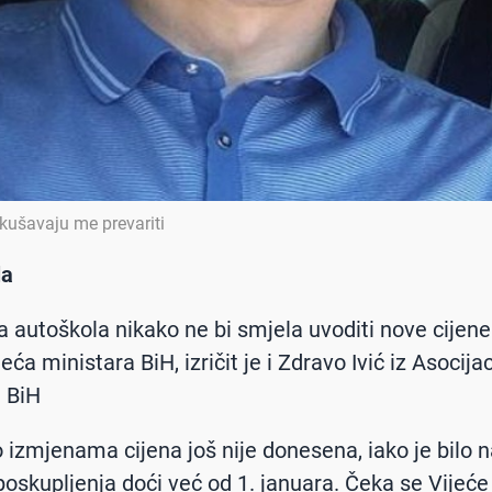
kušavaju me prevariti
la
a autoškola nikako ne bi smjela uvoditi nove cijene 
eća ministara BiH, izričit je i Zdravo Ivić iz Asocijac
 BiH
o izmjenama cijena još nije donesena, iako je bilo n
poskupljenja doći već od 1. januara. Čeka se Vijeće