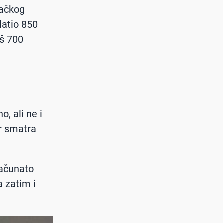
začkog
platio 850
oš 700
, ali ne i
er smatra
uračunato
a zatim i