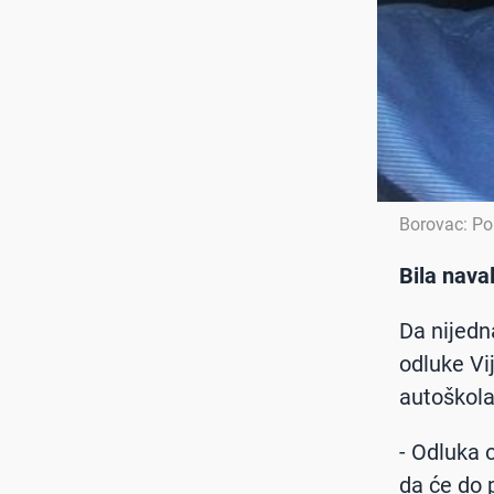
Borovac: Po
Bila nava
Da nijedn
odluke Vij
autoškola
- Odluka 
da će do 