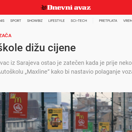
NIS
SPORT
SHOWBIZ
LIFESTYLE
SCI-TECH
PRETPLATA
VREM
ZAČA
kole dižu cijene
ovac iz Sarajeva ostao je zatečen kada je prije nek
Autoškolu „Maxline“ kako bi nastavio polaganje vo