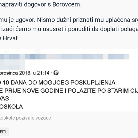
napraviti dogovor s Borovcem.
 mu je ugovor. Nismo dužni priznati mu uplaćena sr
izaći ćemo mu ususret i ponuditi da doplati polaga
e Hrvat.
toškole pozivale vozače
PITI