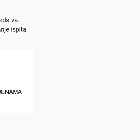
edstva.
nje ispita