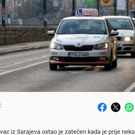
Ć
ovac iz Sarajeva ostao je zatečen kada je prije nek