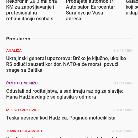
Rekordnih 20,3 miliona
Prodajete automobil?
Galax
KM za zapošljavanje i
Auto salon Eurocentar
koji s
profesionalnu
Sarajevo je Vaša
ukla
rehabilitaciju osoba s
adresa
invaliditetom
Popularno
ANALIZA
6 H 18 MIN
Ukrajinski general upozorava: Brčko je ključno, ukoliko
RS odluči zauzeti koridor, NATO-a će morati povući
snage sa Baltika
ČESTITKE SE NIŽU
8 H 13 MIN
Odustali od roditeljstva, a sad imaju razlog za slavlje:
Hana Hadžiavdagić se oglasila s odmora
MJESTO VUKOVIĆI
7 H 30 MIN
Teška nesreća kod Hadžića: Poginuo motociklista
TURISTI U OPASNOSTI
4 H 49 MIN