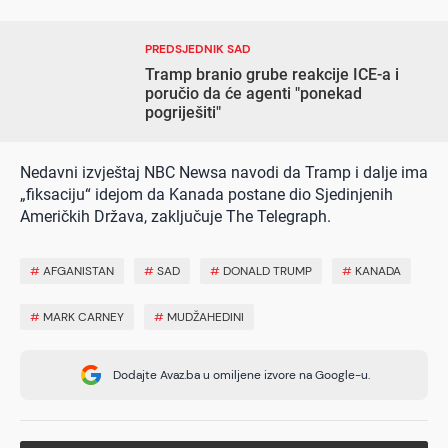
PREDSJEDNIK SAD
Tramp branio grube reakcije ICE-a i
poručio da će agenti "ponekad
pogriješiti"
Nedavni izvještaj NBC Newsa navodi da Tramp i dalje ima
„fiksaciju“ idejom da Kanada postane dio Sjedinjenih
Američkih Država, zaključuje The Telegraph.
#
AFGANISTAN
#
SAD
#
DONALD TRUMP
#
KANADA
#
MARK CARNEY
#
MUDŽAHEDINI
Dodajte Avaz.ba u omiljene izvore na Google-u.