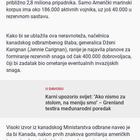
približno 2,8 miliona pripadnika. Samo Američki marinski
korpus ima oko 186.000 aktivnih vojnika, uz još 40.000 u
rezervnom sastavu.
Kako bi se ublažila ova neravnoteža, načelnica
kanadskog odbrambenog štaba, generalica Dženi
Karignan (Jennie Carignan), ranije je najavila planove za
formiranje rezervnih snaga od čak 400.000 dobrovoljaca,
čiji bi zadatak bio ometanje eventualnih invazijskih
snaga.
U DAVOSU
Karni upozorio svijet: "Ako nismo za
stolom, na meniju smo" – Grenland
testira međunarodni poredak
Visoki izvor iz kanadskog Ministarstva odbrane naveo je
da bi Kanada, nakon prvih znakova gomilanja američkih