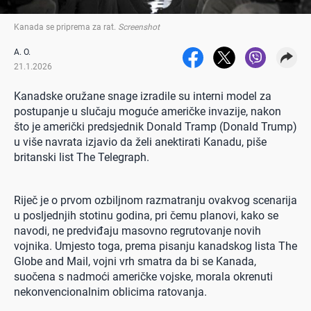
Kanada se priprema za rat
.
Screenshot
A. O.
21.1.2026
Kanadske oružane snage izradile su interni model za
postupanje u slučaju moguće američke invazije, nakon
što je američki predsjednik Donald Tramp (Donald Trump)
u više navrata izjavio da želi anektirati Kanadu, piše
britanski list The Telegraph.
Riječ je o prvom ozbiljnom razmatranju ovakvog scenarija
u posljednjih stotinu godina, pri čemu planovi, kako se
navodi, ne predviđaju masovno regrutovanje novih
vojnika. Umjesto toga, prema pisanju kanadskog lista The
Globe and Mail, vojni vrh smatra da bi se Kanada,
suočena s nadmoći američke vojske, morala okrenuti
nekonvencionalnim oblicima ratovanja.