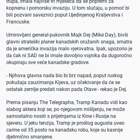
trupa, imala najviše tri mjeseca da se pripremi za
kopnenu i pomorsku invaziju. U tom slučaju, u pomoć bi
bili pozvani saveznici poput Ujedinjenog Kraljevstva i
Francuske.
Umirovljeni general-pukovnik Majk Dej (Mike Day), bivši
glavni strateški planer kanadskih oružanih snaga, smatra
da je američka invazija malo vjerovatna. Ipak, upozorio je
da čak ni SAD ne bi imale dovoljno vojnika da dugoročno
okupiraju sve veće kanadske gradove.
- Njihova glavna nada bio bi brz napad, poput ruskog
pokušaja zauzimanja Kijeva, uz očekivanje da će se
ostatak zemlje predati nakon pada Otave - rekao je Dej.
Prema pisanju The Telegrapha, Tramp Kanadu vidi kao
slabog aktera koji se, po njegovom mišljenju, ne može
samostalno nositi s prijetnjama iz Kine i Rusije na
sjeveru. U jeku tenzija, Tramp je prošlog augusta uveo
carine od 35 posto na kanadsku robu, koje su kasnije
djelimično smanjene.