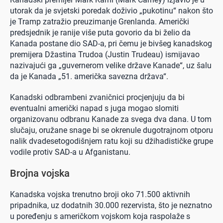
utorak da je svjetski poredak doživio „pukotinu“ nakon što
je Tramp zatražio preuzimanje Grenlanda. Američki
predsjednik je ranije više puta govorio da bi želio da
Kanada postane dio SAD-a, pri čemu je bivšeg kanadskog
premijera Džastina Trudoa (Justin Trudeau) ismijavao
nazivajući ga „guvernerom velike države Kanade“, uz šalu
da je Kanada „51. američka savezna država“.
Kanadski odbrambeni zvaničnici procjenjuju da bi
eventualni američki napad s juga mogao slomiti
organizovanu odbranu Kanade za svega dva dana. U tom
slučaju, oružane snage bi se okrenule dugotrajnom otporu
nalik dvadesetogodišnjem ratu koji su džihadističke grupe
vodile protiv SAD-a u Afganistanu.
Brojna vojska
Kanadska vojska trenutno broji oko 71.500 aktivnih
pripadnika, uz dodatnih 30.000 rezervista, što je neznatno
u poređenju s američkom vojskom koja raspolaže s