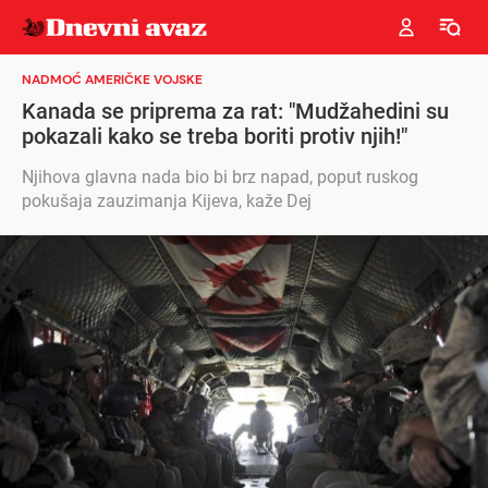
NADMOĆ AMERIČKE VOJSKE
Kanada se priprema za rat: "Mudžahedini su
pokazali kako se treba boriti protiv njih!"
Njihova glavna nada bio bi brz napad, poput ruskog
pokušaja zauzimanja Kijeva, kaže Dej